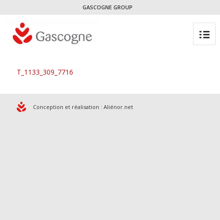
GASCOGNE GROUP
T_1133_309_7716
Conception et réalisation :
Aliénor.net