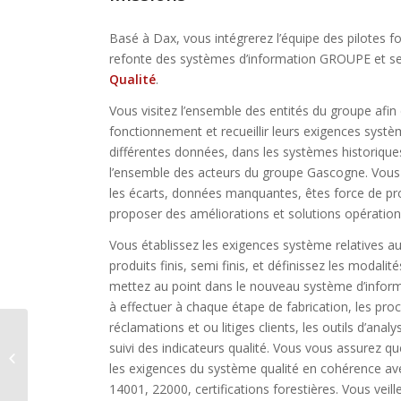
Basé à Dax, vous intégrerez l’équipe des pilotes f
refonte des systèmes d’information GROUPE et s
Qualité
.
Vous visitez l’ensemble des entités du groupe afi
fonctionnement et recueillir leurs exigences systè
différentes données, dans les systèmes historique
l’ensemble des acteurs du groupe Gascogne. Vous 
les écarts, données manquantes, êtes force de pr
proposer des améliorations et solutions opération
Vous établissez les exigences système relatives a
produits finis, semi finis, et définissez les modali
mettez au point dans le nouveau système d’inform
à effectuer à chaque étape de fabrication, les pro
réclamations et ou litiges clients, les outils d’anal
suivi des indicateurs qualité. Vous vous assurez q
Pilote processus données
techniques H/F
les exigences du système qualité en cohérence avec
14001, 22000, certifications forestières. Vous veill