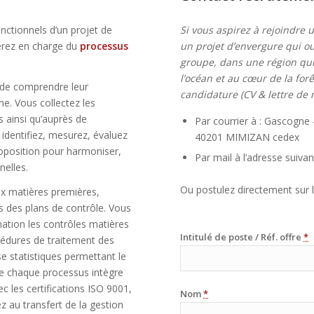
onctionnels d’un projet de
Si vous aspirez à rejoindre
erez en charge du
processus
un projet d’envergure qui ou
groupe
, dans une région qui
l’océan et au cœur de la for
n de comprendre leur
candidature (CV & lettre de m
me. Vous collectez les
s ainsi qu’auprès de
Par courrier à : Gascogne
identifiez, mesurez, évaluez
40201 MIMIZAN cedex
oposition pour harmoniser,
Par mail à l’adresse suivan
nelles.
Ou postulez directement sur l
ux matières premières,
tés des plans de contrôle. Vous
ation les contrôles matières
Intitulé de poste / Réf. offre
*
cédures de traitement des
yse statistiques permettant le
ue chaque processus intègre
 les certifications ISO 9001,
Nom
*
ez au transfert de la gestion